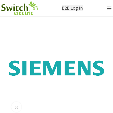
B2B Log In
Click to enlarge