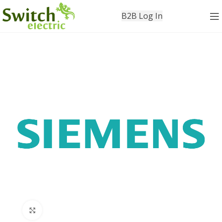
B2B Log In
Click to enlarge