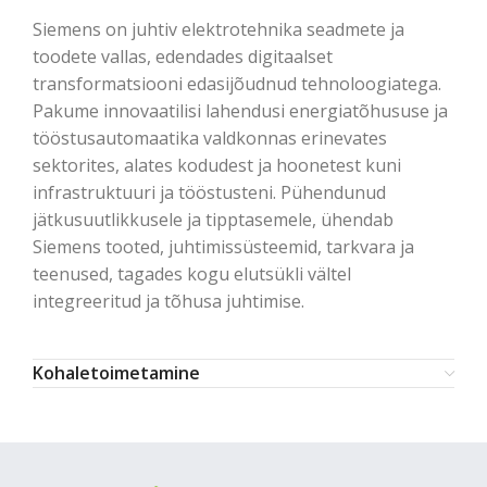
Siemens on juhtiv elektrotehnika seadmete ja
toodete vallas, edendades digitaalset
transformatsiooni edasijõudnud tehnoloogiatega.
Pakume innovaatilisi lahendusi energiatõhususe ja
tööstusautomaatika valdkonnas erinevates
sektorites, alates kodudest ja hoonetest kuni
infrastruktuuri ja tööstusteni. Pühendunud
jätkusuutlikkusele ja tipptasemele, ühendab
Siemens tooted, juhtimissüsteemid, tarkvara ja
teenused, tagades kogu elutsükli vältel
integreeritud ja tõhusa juhtimise.
Kohaletoimetamine