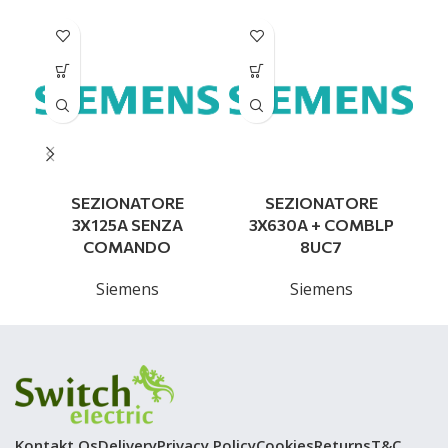
SEZIONATORE
SEZIONATORE
S
3X125A SENZA
3X630A + COMBLP
COMANDO
8UC7
Siemens
Siemens
Kontakt Os
Delivery
Privacy Policy
Cookies
Returns
T&C