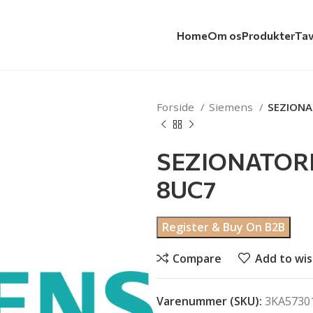
Home
Om os
Produkter
Tav
Forside
Siemens
SEZIONA
SEZIONATOR
8UC7
Register & Buy On B2B
Compare
Add to wis
Varenummer (SKU):
3KA5730