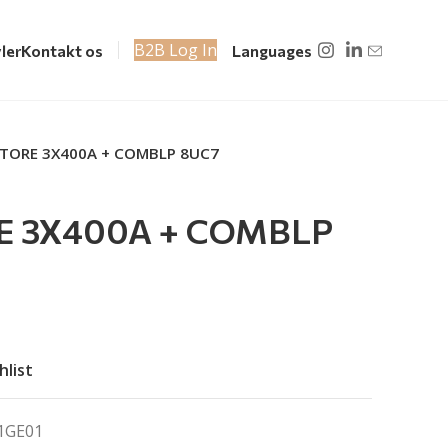
B2B Log In
ler
Kontakt os
Languages
TORE 3X400A + COMBLP 8UC7
E 3X400A + COMBLP
hlist
1GE01