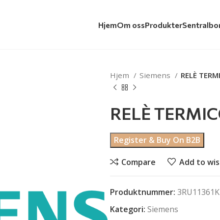
Hjem
Om oss
Produkter
Sentralbo
Hjem
Siemens
RELÈ TERMI
RELÈ TERMICO
Register & Buy On B2B
Compare
Add to wis
Produktnummer:
3RU11361K
Kategori:
Siemens