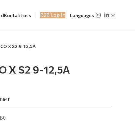
B2B Log In
rd
Kontakt oss
Languages
CO X S2 9-12,5A
 X S2 9-12,5A
hlist
B0