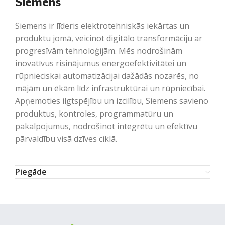
Siemens
Siemens ir līderis elektrotehniskās iekārtas un
produktu jomā, veicinot digitālo transformāciju ar
progresīvām tehnoloģijām. Mēs nodrošinām
inovatīvus risinājumus energoefektivitātei un
rūpnieciskai automatizācijai dažādās nozarēs, no
mājām un ēkām līdz infrastruktūrai un rūpniecībai.
Apņemoties ilgtspējību un izcilību, Siemens savieno
produktus, kontroles, programmatūru un
pakalpojumus, nodrošinot integrētu un efektīvu
pārvaldību visā dzīves ciklā.
Piegāde