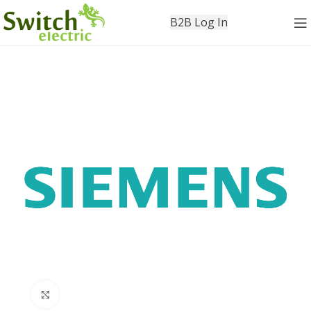
B2B Log In
Click to enlarge