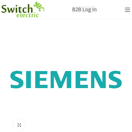
B2B Log In
Click to enlarge