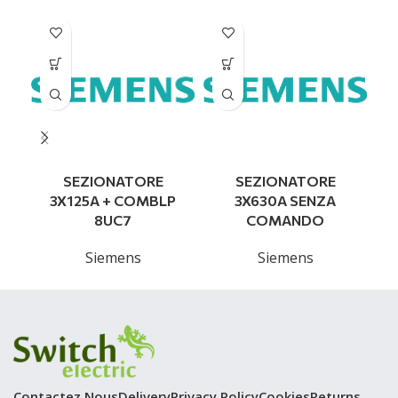
SEZIONATORE
SEZIONATORE
S
3X125A + COMBLP
3X630A SENZA
8UC7
COMANDO
Siemens
Siemens
Contactez Nous
Delivery
Privacy Policy
Cookies
Returns