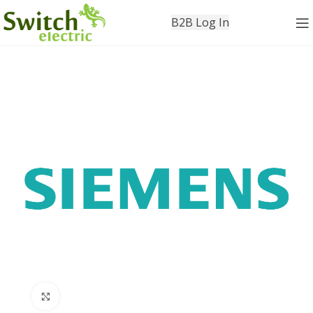
B2B Log In
Click to enlarge